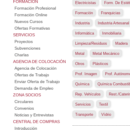
FORMACIÓN
Electricistas
Form. De Estét
Formación Profesional
Formación
Franquicias
Formación Online
Nuevos Cursos
Industria
Industria Artesanal
Ofertas Formativas
Informática
Inmobiliaria
SERVICIOS
Proyectos
Limpieza/Residuos
Madera
Subvenciones
Metal
Metal Mecánico
Charlas
AGENCIA DE COLOCACIÓN
Otros
Plásticos
Agencia de Colocación
Prof. Imagen
Prof. Autónom
Ofertas de Trabajo
Enviar Oferta de Trabajo
Química
Química Combusti
Demanda de Empleo
Rep. Vehículos
Rest./Cateri
ZONA SOCIOS
Circulares
Servicios
Textil
Convenios
Transporte
Vídrio
Noticias y Entrevistas
CENTRAL DE COMPRAS
Introducción