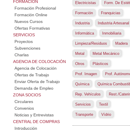
FORMACIÓN
Electricistas
Form. De Estét
Formación Profesional
Formación
Franquicias
Formación Online
Nuevos Cursos
Industria
Industria Artesanal
Ofertas Formativas
Informática
Inmobiliaria
SERVICIOS
Proyectos
Limpieza/Residuos
Madera
Subvenciones
Metal
Metal Mecánico
Charlas
AGENCIA DE COLOCACIÓN
Otros
Plásticos
Agencia de Colocación
Prof. Imagen
Prof. Autónom
Ofertas de Trabajo
Enviar Oferta de Trabajo
Química
Química Combusti
Demanda de Empleo
Rep. Vehículos
Rest./Cateri
ZONA SOCIOS
Circulares
Servicios
Textil
Convenios
Transporte
Vídrio
Noticias y Entrevistas
CENTRAL DE COMPRAS
Introducción